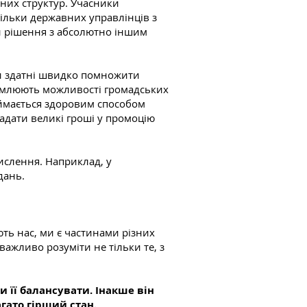
бних структур. Учасники
кільки державних управлінців з
ти рішення з абсолютно іншим
они здатні швидко помножити
ідомлюють можливості громадських
реймається здоровим способом
ладати великі гроші у промоцію
мислення. Наприклад, у
дань.
ть нас, ми є частинами різних
важливо розуміти не тільки те, з
 її балансувати. Інакше він
гато гірший стан.