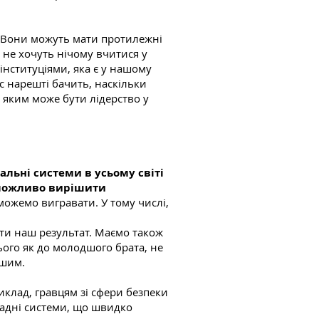
. Вони можуть мати протилежні
о не хочуть нічому вчитися у
інституціями, яка є у нашому
ес нарешті бачить, наскільки
 яким може бути лідерство у
альні системи в усьому світі
неможливо вирішити
 можемо вигравати. У тому числі,
ати наш результат. Маємо також
ього як до молодшого брата, не
ішим.
риклад, гравцям зі сфери безпеки
ладні системи, що швидко