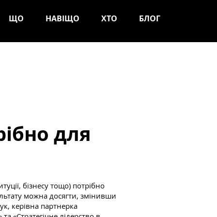
ЩО
НАВІЩО
ХТО
БЛОГ
ібно для
итуції, бізнесу тощо) потрібно
ультату можна досягти, змінивши
ук, керівна партнерка
 та «Стратегічне лідерство в