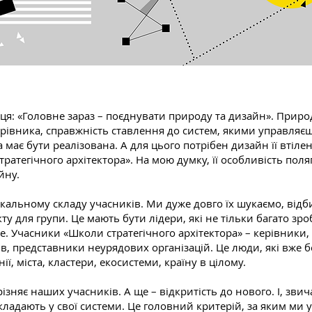
ця: «Головне зараз – поєднувати природу та дизайн». Природ
керівника, справжність ставлення до систем, якими управляєш.
она має бути реалізована. А для цього потрібен дизайн її вті
атегічного архітектора». На мою думку, її особливість поля
йну.
кальному складу учасників. Ми дуже довго їх шукаємо, від
у для групи. Це мають бути лідери, які не тільки багато зр
. Учасники «Школи стратегічного архітектора» – керівники, 
, представники неурядових організацій. Це люди, які вже бе
ії, міста, кластери, екосистеми, країну в цілому.
ізняє наших учасників. А ще – відкритість до нового. І, зви
 закладають у свої системи. Це головний критерій, за яким м