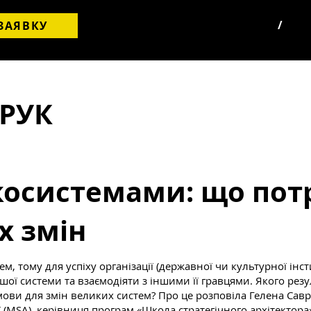
/
ЗАЯВКУ
ВРУК
осистемами: що потр
х змін
м, тому для успіху організації (державної чи культурної інст
ої системи та взаємодіяти з іншими її гравцями. Якого рез
мови для змін великих систем? Про це розповіла Гелена Савр
ї (MSA), керівниця програм «Школа стратегічного архітектора»