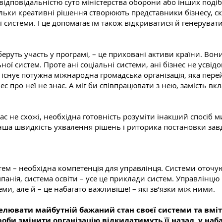
 відповідальністю суто міністерства оборони або інших поді
ільки креативні рішення створюють представники бізнесу, с
 системи. І це допомагає їм також відкриватися й генерува
ж беруть участь у програмі, – це приховані активи країни. В
ної систем. Проте ані соціальні системи, ані бізнес не усв
ні існує потужна міжнародна громадська організація, яка пе
с про неї не знає. А міг би співпрацювати з нею, замість вк
 вас не схожі, необхідна готовність розуміти інакший спосіб 
інша швидкість ухвалення рішень і риторика постановки зав
тем – необхідна компетенція для управлінця. Системи оточую
мпанія, система освіти – усе це приклади систем. Управлінцю 
ми, але й – це набагато важливіше! – які зв’язки між ними.
елювати майбутній бажаний стан своєї системи та вміти
оби змінити організацію відкидатимуть її назад, у наба