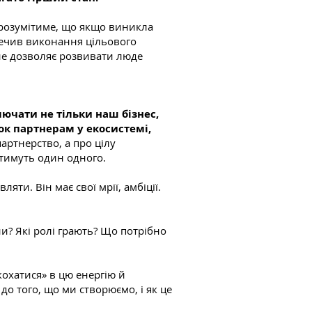
ь розумітиме, що якщо виникла
зпечив виконання цільового
 не дозволяє розвивати люде
й.
ючати не тільки наш бізнес,
ок партнерам у екосистемі,
артнерство, а про цілу
атимуть один одного.
ти. Він має свої мрії, амбіції.
и? Які ролі грають? Що потрібно
кохатися» в цю енергію й
до того, що ми створюємо, і як це