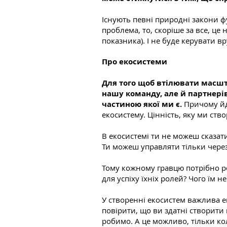
Існують певні природні закони ф
проблема, то, скоріше за все, ц
показника). І не буде керувати 
Про екосистеми
Для того щоб втілювати масшт
нашу команду, але й партнерів
частиною якої ми є.
Причому йде
екосистему. Цінність, яку ми ств
В екосистемі ти не можеш сказати
Ти можеш управляти тільки через
Тому кожному гравцю потрібно ро
для успіху їхніх ролей? Чого їм 
У створенні екосистем важлива ем
повірити, що ви здатні створити 
робимо. А це можливо, тільки к