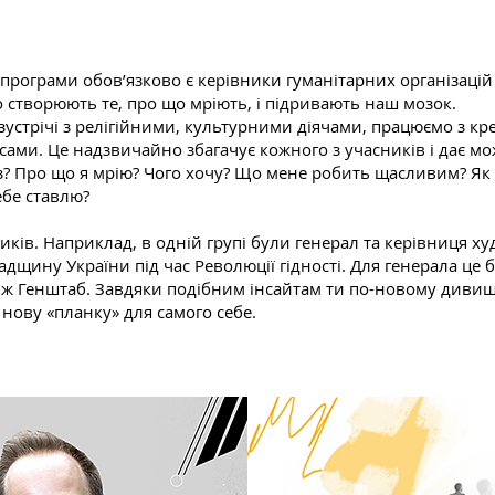
рограми обов’язково є керівники гуманітарних організацій зі
но створюють те, про що мріють, і підривають наш мозок.
зустрічі з релігійними, культурними діячами, працюємо з 
ми. Це надзвичайно збагачує кожного з учасників і дає мо
аз? Про що я мрію? Чого хочу? Що мене робить щасливим? Як
ебе ставлю?
ків. Наприклад, в одній групі були генерал та керівниця ху
дщину України під час Революції гідності. Для генерала це 
ж Генштаб. Завдяки подібним інсайтам ти по-новому дивишс
нову «планку» для самого себе.