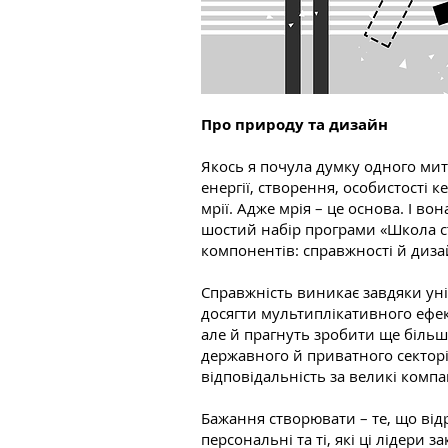
Про природу та дизайн
Якось я почула думку одного мит
енергії, створення, особистості 
мрії. Адже мрія – це основа. І в
шостий набір програми «Школа стр
компонентів: справжності й диза
Справжність виникає завдяки уні
досягти мультиплікативного ефект
але й прагнуть зробити ще більше
державного й приватного секторів
відповідальність за великі компан
Бажання створювати – те, що відр
персональні та ті, які ці лідери