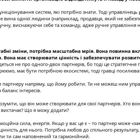
ункціонування систем, які потрібно знати. Тоді управлінец
е не вина однієї людини (наприклад, продавця, який не забе
вручну, виснажуючи себе та команду, адже ручне управління
абні зміни, потрібна масштабна мрія. Вона повинна вкл
. Вона має створювати цінність і забезпечувати розвит
ться не про одного-двох партнерів, бо тоді це стратегічне п
орюємо, має бути потрібною екосистемі, тоді гравці посилюв
 партнеру напряму, що йому робити. Ти не можеш ним управля
 баланс інтересів.
зуміти, що він може створювати для свої партнерів. Хто вон
не вистачає? Що я можу додати?
оційна сила, енергія. Якщо у вас це є – то партнер може «за
цінність для нього. Потрібна любов до спільного результату, 
оли ти сам наповнений та гармонійний.