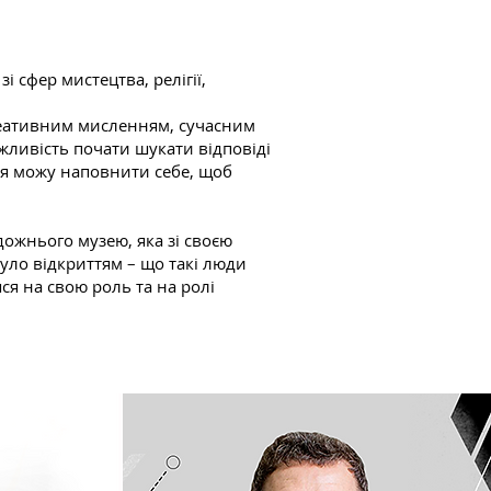
 сфер мистецтва, релігії,
креативним мисленням, сучасним
жливість почати шукати відповіді
 я можу наповнити себе, щоб
дожнього музею, яка зі своєю
було відкриттям – що такі люди
я на свою роль та на ролі