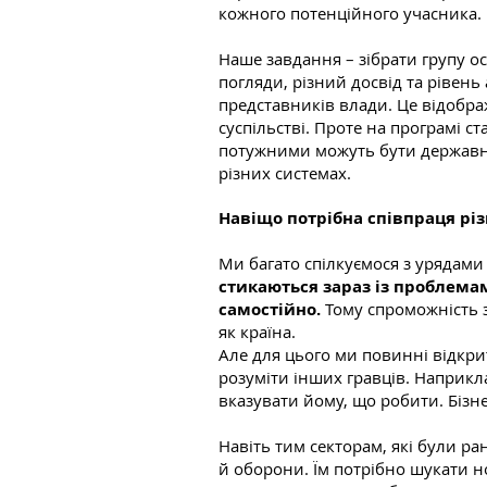
кожного потенційного учасника.
Наше завдання – зібрати групу о
погляди, різний досвід та рівень
представників влади. Це відобра
суспільстві. Проте на програмі ст
потужними можуть бути державні 
різних системах.
Навіщо потрібна співпраця різ
Ми багато спілкуємося з урядами
стикаються зараз із проблема
самостійно.
Тому спроможність зн
як країна.
Але для цього ми повинні відкри
розуміти інших гравців. Наприкла
вказувати йому, що робити. Бізне
Навіть тим секторам, які були ра
й оборони. Їм потрібно шукати н