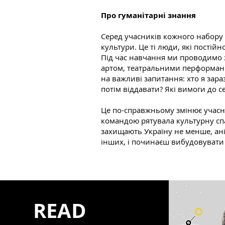
Про гуманітарні знання
Серед учасників кожного набору п
культури. Це ті люди, які постій
Під час навчання ми проводимо 
артом, театральними перформанса
на важливі запитання: хто я зар
потім віддавати? Які вимоги до с
Це по-справжньому змінює учасни
командою рятувала культурну спа
захищають Україну не менше, ані
інших, і починаєш вибудовувати 
READ