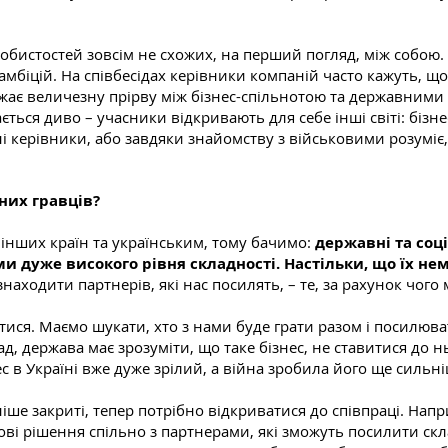
собистостей зовсім не схожих, на перший погляд, між собою
 амбіцій. На співбесідах керівники компаній часто кажуть, щ
жає величезну прірву між бізнес-спільнотою та державними 
ається диво – учасники відкривають для себе інші світі: бізн
керівники, або завдяки знайомству з військовими розуміє,
них гравців?
 інших країн та українським, тому бачимо:
державні та соці
ми дуже високого рівня складності. Настільки, що їх 
аходити партнерів, які нас посилять, – те, за рахунок чого
тися. Маємо шукати, хто з нами буде грати разом і посилюв
д, держава має зрозуміти, що таке бізнес, не ставитися до н
с в Україні вже дуже зрілий, а війна зробила його ще сильн
ніше закриті, тепер потрібно відкриватися до співпраці. Нап
ові рішення спільно з партнерами, які зможуть посилити ск