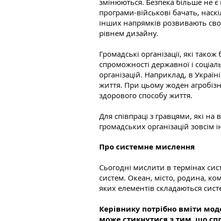
змінюються. Безпека більше не є
програми-військові бачать, наск
інших напрямків розвивають свої
рівнем дизайну.
Громадські організації, які тако
спроможності державної і соціаль
організацій. Наприклад, в Украї
життя. При цьому жоден агробізне
здорового способу життя.
Для співпраці з гравцями, які на
громадських організацій зовсім 
Про системне мислення
Сьогодні мислити в термінах сис
систем. Океан, місто, родина, ко
яких елементів складаються систе
Керівнику потрібно вміти мод
може стикнутися з тим, що спр