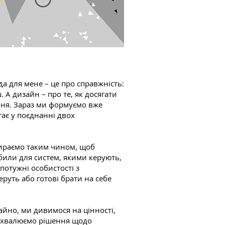
а для мене – це про справжність:
 А дизайн – про те, як досягати
лення. Зараз ми формуємо вже
гає у поєднанні двох
бираємо таким чином, щоб
обили для систем, якими керують,
потужні особистості з
руть або готові брати на себе
чайно, ми дивимося на цінності,
и ухвалюємо рішення щодо