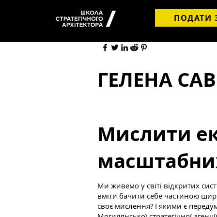
ПОДАТИ 
ГЕЛЕНА СА
Мислити ек
масштабни
Ми живемо у світі відкритих систе
вміти бачити себе частиною ширш
своє мислення? І якими є переду
Могилянської стратегічної агенці