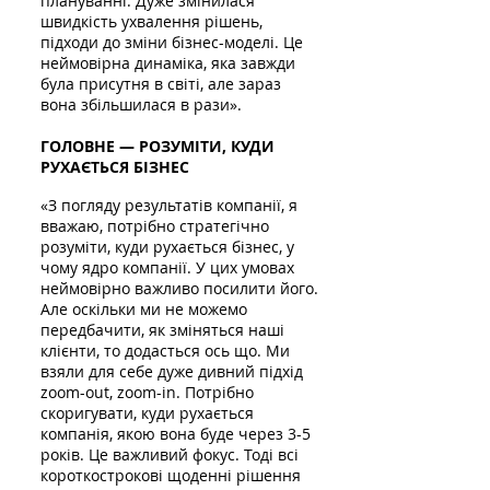
плануванні. Дуже змінилася
швидкість ухвалення рішень,
підходи до зміни бізнес-моделі. Це
неймовірна динаміка, яка завжди
була присутня в світі, але зараз
вона збільшилася в рази».
ГОЛОВНЕ — РОЗУМІТИ, КУДИ
РУХАЄТЬСЯ БІЗНЕС
«З погляду результатів компанії, я
вважаю, потрібно стратегічно
розуміти, куди рухається бізнес, у
чому ядро компанії. У цих умовах
неймовірно важливо посилити його.
Але оскільки ми не можемо
передбачити, як зміняться наші
клієнти, то додасться ось що. Ми
взяли для себе дуже дивний підхід
zoom-out, zoom-in. Потрібно
скоригувати, куди рухається
компанія, якою вона буде через 3-5
років. Це важливий фокус. Тоді всі
короткострокові щоденні рішення