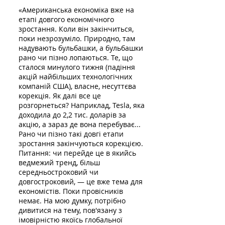
«Американська економіка вже на
етапі довгого економічного
зростання. Коли він закінчиться,
поки незрозуміло. Природно, там
надувають бульбашки, а бульбашки
рано чи пізно лопаються. Те, що
сталося минулого тижня (падіння
акцій найбільших технологічних
компаній США), власне, несуттєва
корекція. Як далі все це
розгорнеться? Наприклад, Tesla, яка
доходила до 2,2 тис. доларів за
акцію, а зараз де вона перебуває...
Рано чи пізно такі довгі етапи
зростання закінчуються корекцією.
Питання: чи перейде це в якийсь
ведмежий тренд, більш
середньостроковий чи
довгостроковий, — це вже тема для
економістів. Поки провісників
немає. На мою думку, потрібно
дивитися на тему, пов'язану з
імовірністю якоїсь глобальної