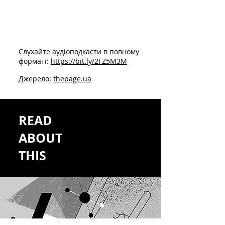
Cлухайте аудіоподкасти в повному
форматі:
https://bit.ly/2FZ5M3M
Джерело:
thepage.ua
READ
ABOUT
THIS