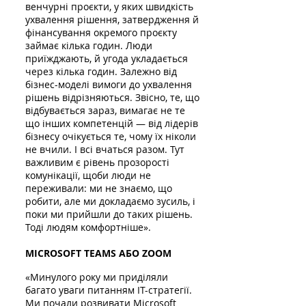
венчурні проєкти, у яких швидкість
ухвалення рішення, затвердження й
фінансування окремого проєкту
займає кілька годин. Люди
приїжджають, й угода укладається
через кілька годин. Залежно від
бізнес-моделі вимоги до ухвалення
рішень відрізняються. Звісно, те, що
відбувається зараз, вимагає не те
що інших компетенцій — від лідерів
бізнесу очікується те, чому їх ніколи
не вчили. І всі вчаться разом. Тут
важливим є рівень прозорості
комунікації, щоби люди не
переживали: ми не знаємо, що
робити, але ми докладаємо зусиль, і
поки ми прийшли до таких рішень.
Тоді людям комфортніше».
MICROSOFT TEAMS АБО ZOOM
«Минулого року ми приділяли
багато уваги питанням ІТ-стратегії.
Ми почали розвивати Microsoft