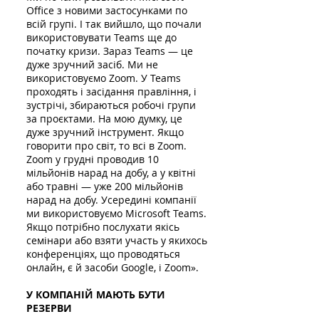
Office з новими застосунками по
всій групі. І так вийшло, що почали
використовувати Teams ще до
початку кризи. Зараз Teams — це
дуже зручний засіб. Ми не
використовуємо Zoom. У Teams
проходять і засідання правління, і
зустрічі, збираються робочі групи
за проєктами. На мою думку, це
дуже зручний інструмент. Якщо
говорити про світ, то всі в Zoom.
Zoom у грудні проводив 10
мільйонів нарад на добу, а у квітні
або травні — уже 200 мільйонів
нарад на добу. Усередині компанії
ми використовуємо Microsoft Teams.
Якщо потрібно послухати якісь
семінари або взяти участь у якихось
конференціях, що проводяться
онлайн, є й засоби Google, і Zoom».
У КОМПАНІЙ МАЮТЬ БУТИ
РЕЗЕРВИ