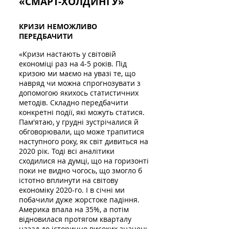
«СМАРТ-ХОЛДИНГУ»
КРИЗИ НЕМОЖЛИВО
ПЕРЕДБАЧИТИ
«Кризи настають у світовій
економіці раз на 4-5 років. Під
кризою ми маємо на увазі те, що
навряд чи можна спрогнозувати з
допомогою якихось статистичних
методів. Складно передбачити
конкретні події, які можуть статися.
Пам'ятаю, у грудні зустрічалися й
обговорювали, що може трапитися
наступного року, як світ дивиться на
2020 рік. Тоді всі аналітики
сходилися на думці, що на горизонті
поки не видно чогось, що змогло б
істотно вплинути на світову
економіку 2020-го. І в січні ми
побачили дуже жорстоке падіння.
Америка впала на 35%, а потім
відновилася протягом кварталу
назад до історично високих значень