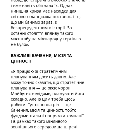
і вже навіть обігнала їх. Однак
нинішня криза має наслідки для
світового ланцюжка поставок, і те,
що ми бачимо зараз, є
безпрецедентним в історії. За
останні століття впливу такого
масштабу на міжнародну торгівлю
не було».
ВАЖЛИВІ БАЧЕННЯ, МІСІЯ ТА
ЦІННОСТІ
«Я працюю зі стратегічним
плануванням досить давно. Але
можу точно сказати, що стратегічне
планування — це оксюморон.
Майбутнє невідоме, планувати його
складно. Але із цим треба щось
робити. Тут основна річ — це
бачення, місія та цінності, тобто
фундаментальні напрямки компанії.
І в рамках такого мінливого
зовнішнього середовища ці речі