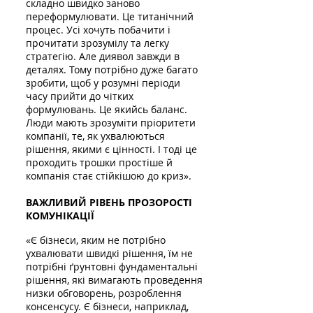
складно швидко заново
переформулювати. Це титанічний
процес. Усі хочуть побачити і
прочитати зрозумілу та легку
стратегію. Але диявол завжди в
деталях. Тому потрібно дуже багато
зробити, щоб у розумні періоди
часу прийти до чітких
формулювань. Це якийсь баланс.
Люди мають зрозуміти пріоритети
компанії, те, як ухвалюються
рішення, якими є цінності. І тоді це
проходить трошки простіше й
компанія стає стійкішою до криз».
ВАЖЛИВИЙ РІВЕНЬ ПРОЗОРОСТІ
КОМУНІКАЦІЇ
«Є бізнеси, яким не потрібно
ухвалювати швидкі рішення, їм не
потрібні ґрунтовні фундаментальні
рішення, які вимагають проведення
низки обговорень, розроблення
консенсусу. Є бізнеси, наприклад,